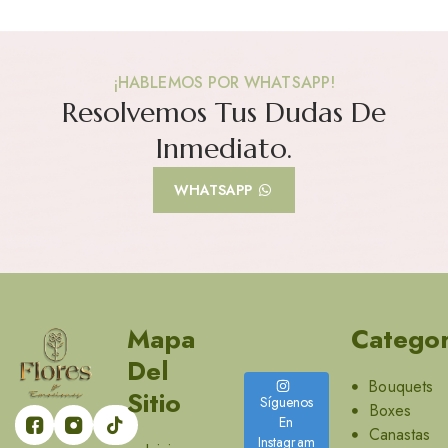
¡HABLEMOS POR WHATSAPP!
Resolvemos Tus Dudas De
Inmediato.
WHATSAPP
Mapa
Categor
Del
Bouquets
Sitio
Síguenos
Boxes
En
Canastas
Instagram