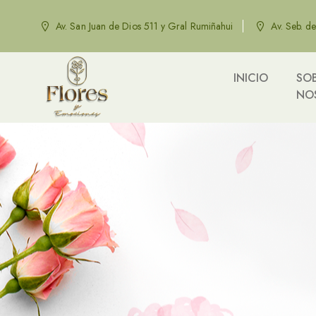
Av. San Juan de Dios 511 y Gral Rumiñahui
Av. Seb. d
INICIO
SO
NO