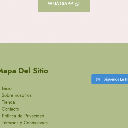
WHATSAPP
Mapa Del Sitio
Síguenos En I
Inicio
Sobre nosotros
Tienda
Contacto
Política de Privacidad
Términos y Condiciones