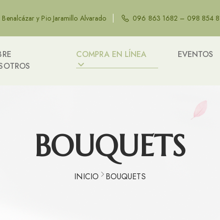
e Benalcázar y Pio Jaramillo Alvarado
096 863 1682 – 098 854 
BRE
COMPRA EN LÍNEA
EVENTOS
SOTROS
BOUQUETS
INICIO
BOUQUETS