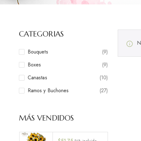
CATEGORIAS
N
Bouquets
(9)
Boxes
(9)
Canastas
(10)
Ramos y Buchones
(27)
MÁS VENDIDOS
$
51.75