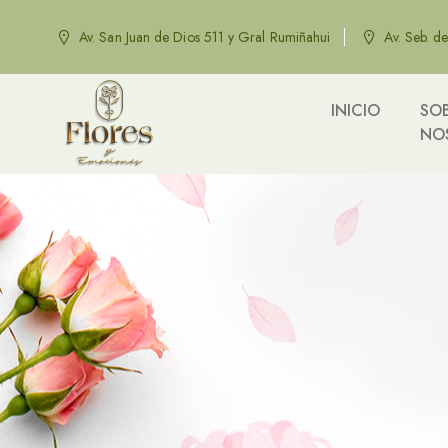
Av. San Juan de Dios 511 y Gral Rumiñahui
Av. Seb. d
INICIO
SO
NO