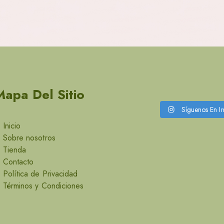
Mapa Del Sitio
Síguenos En I
Inicio
Sobre nosotros
Tienda
Contacto
Política de Privacidad
Términos y Condiciones