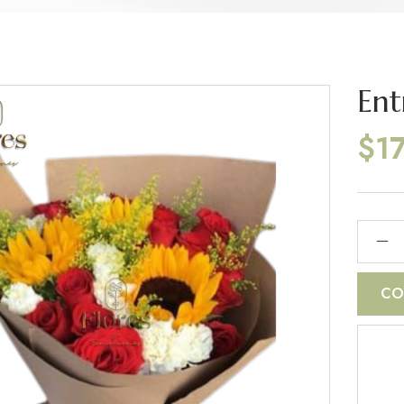
Ent
$
1
CO