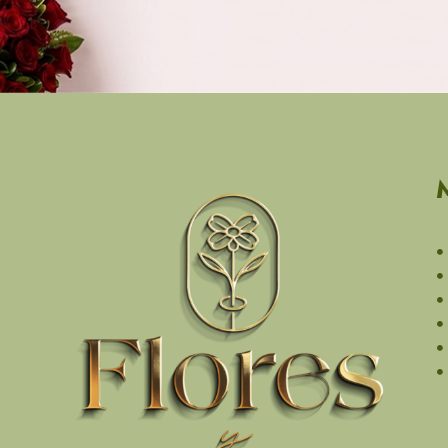
$
172.50
IVA incluido
Garden Love