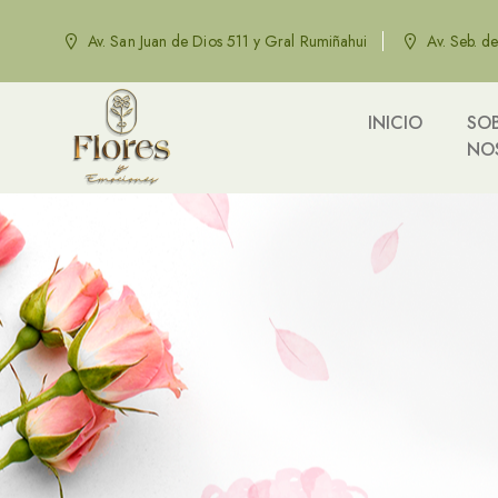
Av. San Juan de Dios 511 y Gral Rumiñahui
Av. Seb. d
INICIO
SO
NO