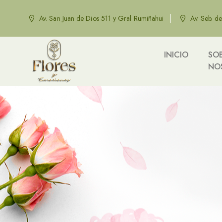
Av. San Juan de Dios 511 y Gral Rumiñahui
Av. Seb. d
INICIO
SO
NO