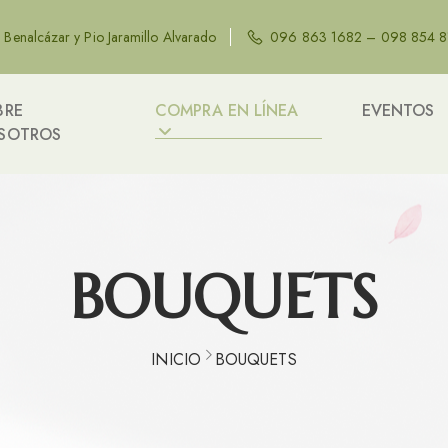
e Benalcázar y Pio Jaramillo Alvarado
096 863 1682 – 098 854 
BRE
COMPRA EN LÍNEA
EVENTOS
SOTROS
BOUQUETS
INICIO
BOUQUETS