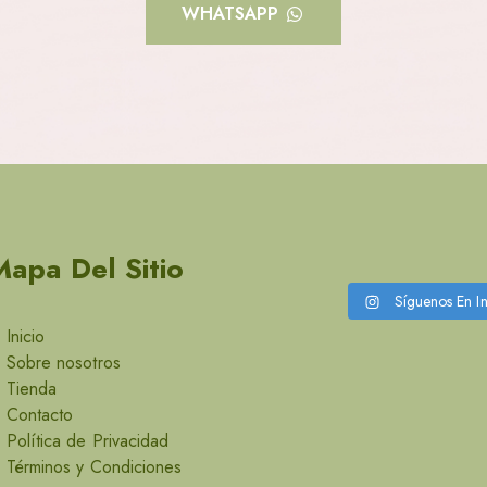
WHATSAPP
Mapa Del Sitio
Síguenos En I
Inicio
Sobre nosotros
Tienda
Contacto
Política de Privacidad
Términos y Condiciones