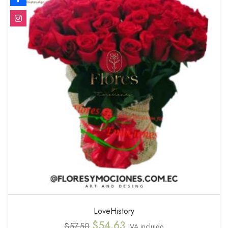
LoveHistory
$
54.63
$
57.50
IVA incluido