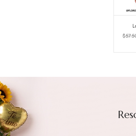
L
$
57.5
Res