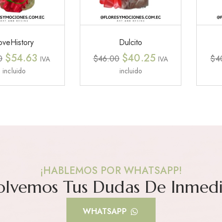
oveHistory
Dulcito
$
54.63
$
40.25
0
$
46.00
$
4
IVA
IVA
incluido
incluido
¡HABLEMOS POR WHATSAPP!
olvemos Tus Dudas De Inmedi
WHATSAPP