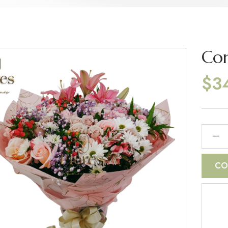
Con
$
3
CO