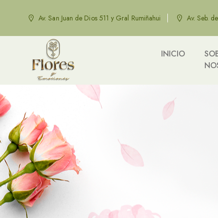
Av. San Juan de Dios 511 y Gral Rumiñahui
Av. Seb. d
INICIO
SO
NO