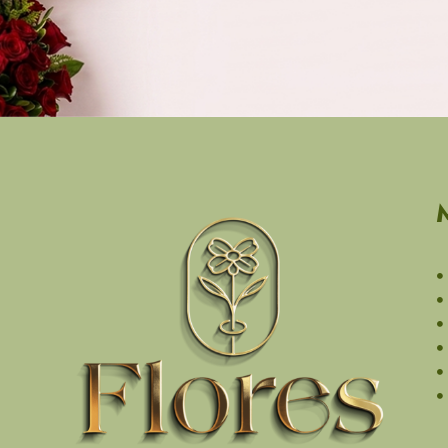
$
172.50
IVA incluido
Garden Love