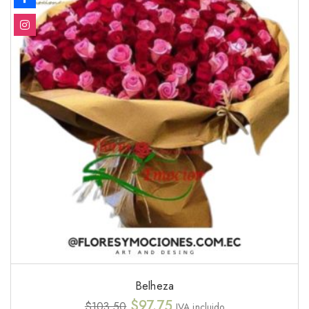
Belheza
$
97.75
$
103.50
IVA incluido